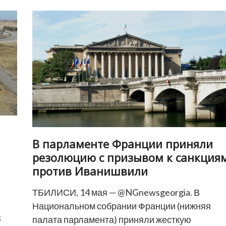
Шио
III
проведет
17
мая
—
в
День
святости
семьи
В парламенте Франции приняли
резолюцию с призывом к санкция
против Иванишвили
ТБИЛИСИ, 14 мая — @NGnewsgeorgia. В
Национальном собрании Франции (нижняя
3
палата парламента) приняли жесткую