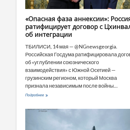
«Опасная фаза аннексии»: Росси
ратифицирует договор с Цхинва
об интеграции
ТБИЛИСИ, 14 мая — @NGnewsgeorgia.
Российская Госдума ратифицировала дого
об «углублении союзнического
взаимодействия» с Южной Осетией —
грузинским регионом, который Москва
признала независимым после войны…
«Опасная
Подробнее
фаза
аннексии»:
Россия
ратифицирует
договор
с