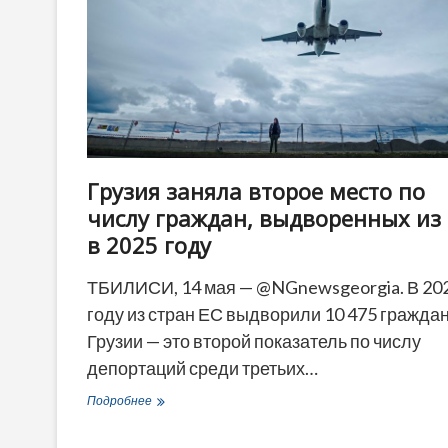
Цхинвали
об
интеграции
Грузия заняла второе место по
числу граждан, выдворенных из
в 2025 году
ТБИЛИСИ, 14 мая — @NGnewsgeorgia. В 20
году из стран ЕС выдворили 10 475 гражда
Грузии — это второй показатель по числу
депортаций среди третьих…
Грузия
Подробнее
заняла
второе