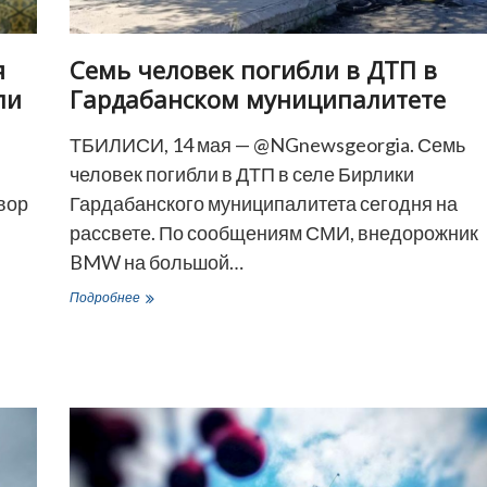
я
Семь человек погибли в ДТП в
ли
Гардабанском муниципалитете
ТБИЛИСИ, 14 мая — @NGnewsgeorgia. Семь
человек погибли в ДТП в селе Бирлики
вор
Гардабанского муниципалитета сегодня на
рассвете. По сообщениям СМИ, внедорожник
BMW на большой…
Семь
Подробнее
человек
погибли
в
ДТП
в
Гардабанском
муниципалитете