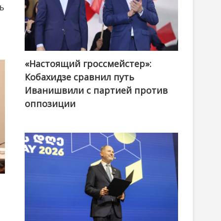
ь
«Настоящий гроссмейстер»:
@ქართული ოცნება / Georgian Dream
Кобахидзе сравнил путь
Иванишвили с партией против
оппозиции