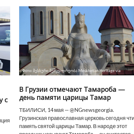
работу
журналистов
грузинского
«Имеди»
в
своей
штаб-
квартире
Фото: მესხური მემკვიდრეობა Meskhetian Heritage via
Facebook
В Грузии отмечают Тамароба —
день памяти царицы Тамар
 с
ТБИЛИСИ, 14 мая — @NGnewsgeorgia.
Грузинская православная церковь сегодня чт
иция
память святой царицы Тамар. В народе этот
праздник называют Тамароба — он считается