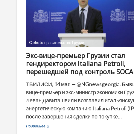
©photo правительство Грузии
Экс-вице-премьер Грузии стал
гендиректором Italiana Petroli,
перешедшей под контроль SOCA
ТБИЛИСИ, 14 мая — @NGnewsgeorgia. Быв
вице-премьер и экс-министр экономики Гру
Леван Давиташвили возглавил итальянск
энергетическую компанию Italiana Petroli (IP
после завершения сделки по покупке…
Экс-
Подробнее
вице-