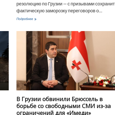
резолюцию по Грузии — с призывами сохранит
фактическую заморозку переговоров о…
В
Подробнее
парламенте
Франции
приняли
резолюцию
с
призывом
к
санкциям
против
Иванишвили
В Грузии обвинили Брюссель в
борьбе со свободными СМИ из-за
ограничений для «Имеди»