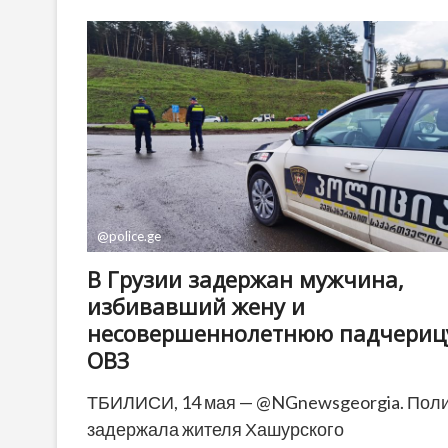
место
по
числу
граждан,
выдворенных
из
ЕС
в
2025
году
@police.ge
В Грузии задержан мужчина,
избивавший жену и
несовершеннолетнюю падчерицу
ОВЗ
ТБИЛИСИ, 14 мая — @NGnewsgeorgia. Пол
задержала жителя Хашурского