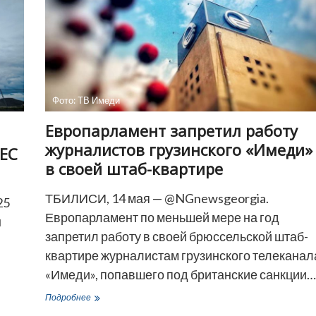
Фото: ТВ Имеди
Европарламент запретил работу
журналистов грузинского «Имеди»
 ЕС
в своей штаб-квартире
ТБИЛИСИ, 14 мая — @NGnewsgeorgia.
25
Европарламент по меньшей мере на год
н
запретил работу в своей брюссельской штаб-
квартире журналистам грузинского телеканал
«Имеди», попавшего под британские санкции…
Европарламент
Подробнее
запретил