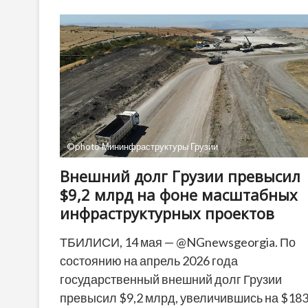
премьер
Грузии
стал
гендиректором
Italiana
Petroli,
перешедшей
под
контроль
SOCAR
©photo Мининфраструктуры Грузии
Внешний долг Грузии превысил
$9,2 млрд на фоне масштабных
инфраструктурных проектов
ТБИЛИСИ, 14 мая — @NGnewsgeorgia. По
состоянию на апрель 2026 года
государственный внешний долг Грузии
превысил $9,2 млрд, увеличившись на $18