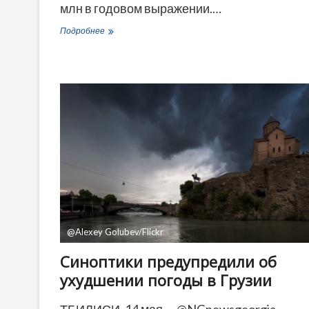
млн в годовом выражении.…
Внешний
Подробнее
долг
Грузии
превысил
$9,2
млрд
на
фоне
масштабных
инфраструктурных
проектов
@Alexey Golubev/Flickr
Синоптики предупредили об
ухудшении погоды в Грузии
ТБИЛИСИ, 14 мая — @NGnewsgeorgia.