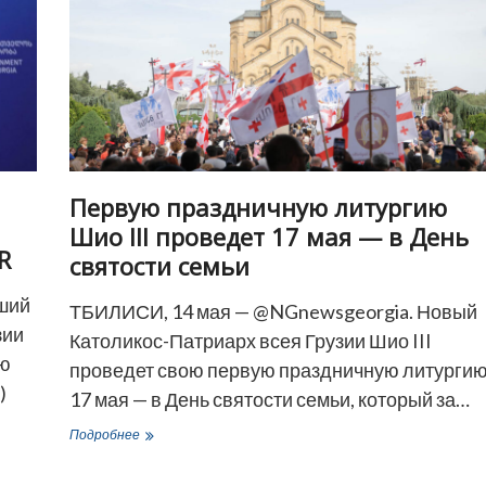
Первую праздничную литургию
Шио III проведет 17 мая — в День
R
святости семьи
ший
ТБИЛИСИ, 14 мая — @NGnewsgeorgia. Новый
зии
Католикос-Патриарх всея Грузии Шио III
ую
проведет свою первую праздничную литурги
)
17 мая — в День святости семьи, который за…
Первую
Подробнее
праздничную
литургию