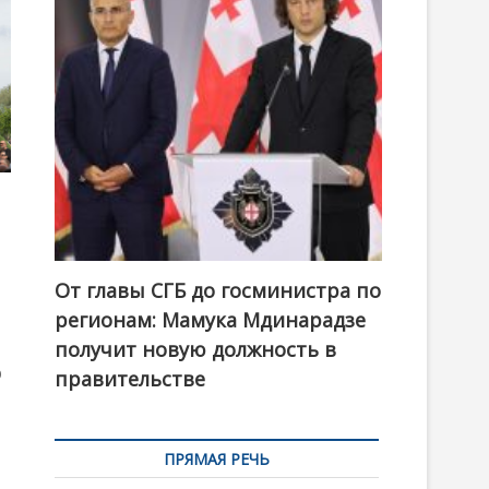
t
o
n
От главы СГБ до госминистра по
регионам: Мамука Мдинарадзе
получит новую должность в
ю
правительстве
ПРЯМАЯ РЕЧЬ