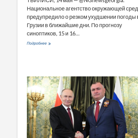
Национальное агентство окружающей сре
предупредило о резком ухудшении погоды 
Грузии в ближайшие дни. По прогнозу
синоптиков, 15 и 16…
Синоптики
Подробнее
предупредили
об
ухудшении
погоды
в
Грузии