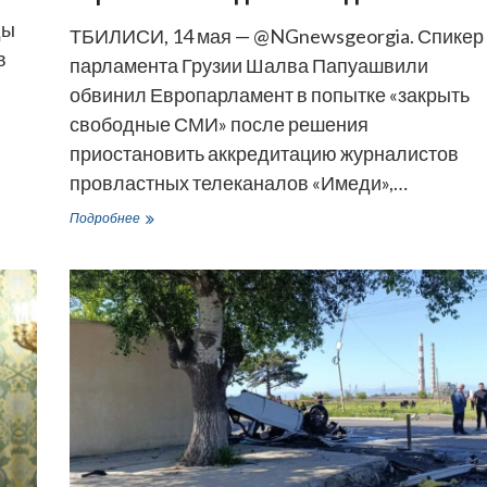
ды
ТБИЛИСИ, 14 мая — @NGnewsgeorgia. Спикер
в
парламента Грузии Шалва Папуашвили
обвинил Европарламент в попытке «закрыть
свободные СМИ» после решения
приостановить аккредитацию журналистов
провластных телеканалов «Имеди»,…
В
Подробнее
Грузии
обвинили
Брюссель
в
борьбе
со
свободными
СМИ
из-
за
ограничений
для
«Имеди»