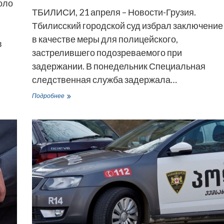
оло
ТБИЛИСИ, 21 апреля – Новости-Грузия.
Тбилисский городской суд избрал заключение
в качестве меры для полицейского,
в
застрелившего подозреваемого при
задержании. В понедельник Специальная
следственная служба задержала…
Убийство
Подробнее
при
задержании
–
обвиняемый
сотрудник
МВД
Грузии
остается
в
заключении