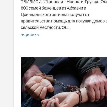
ТБИЛИСИ, 21 апреля – Новости-Грузия. Ок
800 семей беженцев из Абхазии и
Цхинвальского региона получат от
правительства помощь для покупки домов 
сельской местности. Об…
Правительство
Подробнее
Грузии
купит
дома
в
деревне
для
800
семей