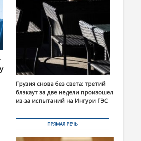
t
o
n
т
у
Грузия снова без света: третий
блэкаут за две недели произошел
из-за испытаний на Ингури ГЭС
–
ПРЯМАЯ РЕЧЬ