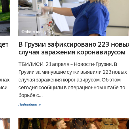
ранены,
один
задержан
©photo moh.gov.ge
дет
В Грузии зафиксировано 223 новы
случая заражения коронавирусом
ТБИЛИСИ, 21 апреля – Новости-Грузия. В
Грузии за минувшие сутки выявили 223 новых
онах
случая заражения коронавирусом. Об этом
иси
сегодня сообщили в операционном штабе по
борьбе с…
В
Подробнее
Грузии
зафиксировано
223
новых