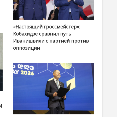
«Настоящий гроссмейстер»:
@ქართული ოცნება / Georgian Dream
Кобахидзе сравнил путь
Иванишвили с партией против
оппозиции
и