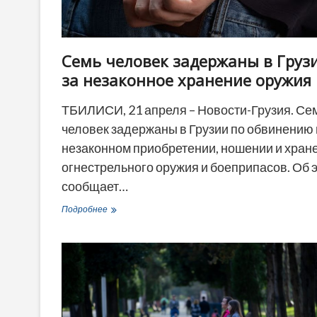
Семь человек задержаны в Груз
за незаконное хранение оружия
ТБИЛИСИ, 21 апреля – Новости-Грузия. Се
человек задержаны в Грузии по обвинению 
незаконном приобретении, ношении и хран
огнестрельного оружия и боеприпасов. Об 
сообщает…
Семь
Подробнее
человек
задержаны
в
Грузии
за
незаконное
хранение
оружия