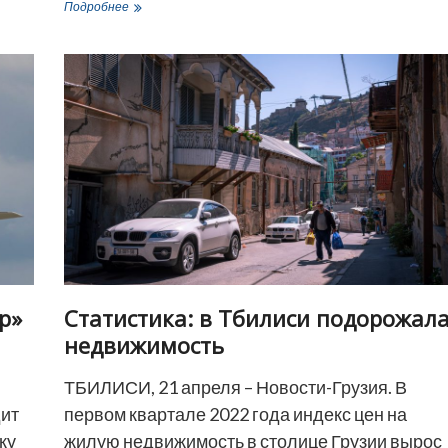
NDI:
Подробнее
46%
положительно
оценивают
реакцию
премьера
Грузии
на
войну
в
Украине
р»
Статистика: в Тбилиси подорожал
недвижимость
ТБИЛИСИ, 21 апреля – Новости-Грузия. В
дит
первом квартале 2022 года индекс цен на
ку
жилую недвижимость в столице Грузии вырос