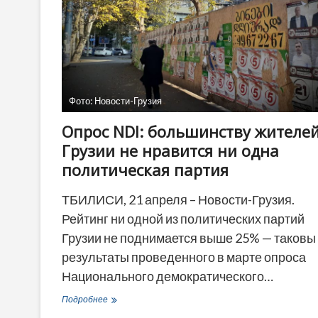
Фото: Новости-Грузия
Опрос NDI: большинству жителе
Грузии не нравится ни одна
политическая партия
ТБИЛИСИ, 21 апреля – Новости-Грузия.
Рейтинг ни одной из политических партий
Грузии не поднимается выше 25% — таковы
результаты проведенного в марте опроса
Национального демократического…
Опрос
Подробнее
NDI: