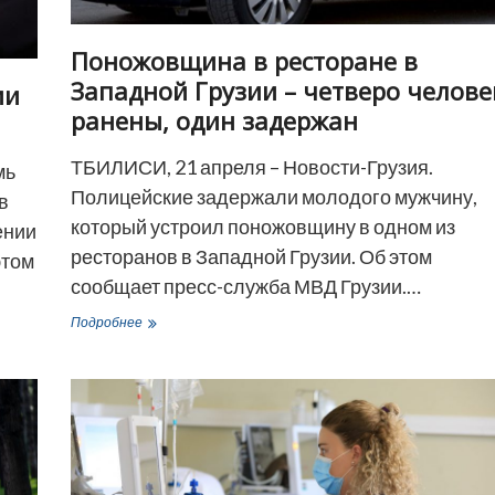
Поножовщина в ресторане в
Западной Грузии – четверо челове
ии
ранены, один задержан
ТБИЛИСИ, 21 апреля – Новости-Грузия.
мь
Полицейские задержали молодого мужчину,
в
который устроил поножовщину в одном из
ении
ресторанов в Западной Грузии. Об этом
этом
сообщает пресс-служба МВД Грузии.…
Поножовщина
Подробнее
в
ресторане
в
Западной
Грузии
–
четверо
человек