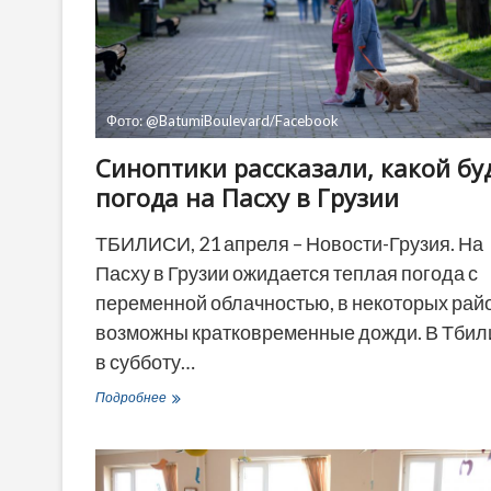
Фото: @BatumiBoulevard/Facebook
Синоптики рассказали, какой бу
погода на Пасху в Грузии
ТБИЛИСИ, 21 апреля – Новости-Грузия. На
Пасху в Грузии ожидается теплая погода с
переменной облачностью, в некоторых рай
возможны кратковременные дожди. В Тбил
в субботу…
Синоптики
Подробнее
рассказали,
какой
будет
погода