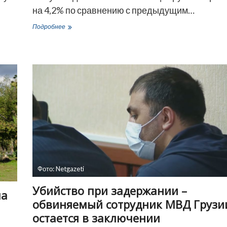
на 4,2% по сравнению с предыдущим…
Статистика:
Подробнее
в
Тбилиси
подорожала
недвижимость
Фото: Netgazeti
Убийство при задержании –
ма
обвиняемый сотрудник МВД Грузи
остается в заключении