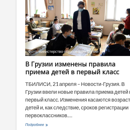
на
Пасху
в
Грузии
Фото: министерство образования Грузии
В Грузии изменены правила
приема детей в первый класс
ТБИЛИСИ, 21 апреля – Новости-Грузия. В
Грузии ввели новые правила приема детей 
первый класс. Изменения касаются возрас
детей и, как следствие, сроков регистрации
первоклассников.…
В
Подробнее
Грузии