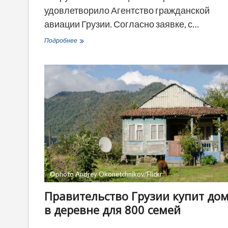
удовлетворило Агентство гражданской
авиации Грузии. Согласно заявке, с…
Немецкая
Подробнее
авиакомпания
«Кондор»
начинает
полеты
в
Грузию
©photo Andrey Okonetchnikov/Flickr
Правительство Грузии купит до
в деревне для 800 семей