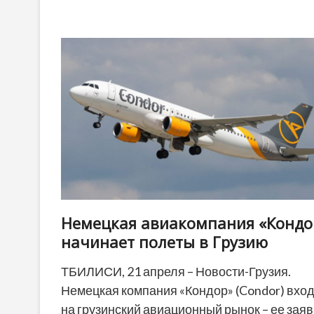
большинству
жителей
Грузии
не
нравится
ни
одна
политическая
партия
Немецкая авиакомпания «Кондо
начинает полеты в Грузию
ТБИЛИСИ, 21 апреля – Новости-Грузия.
Немецкая компания «Кондор» (Condor) вхо
на грузинский авиационный рынок – ее заяв