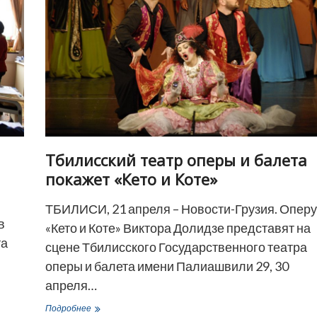
случая
заражения
коронавирусом
Тбилисский театр оперы и балета
покажет «Кето и Коте»
ТБИЛИСИ, 21 апреля – Новости-Грузия. Оперу
в
«Кето и Коте» Виктора Долидзе представят на
та
сцене Тбилисского Государственного театра
оперы и балета имени Палиашвили 29, 30
апреля…
Тбилисский
Подробнее