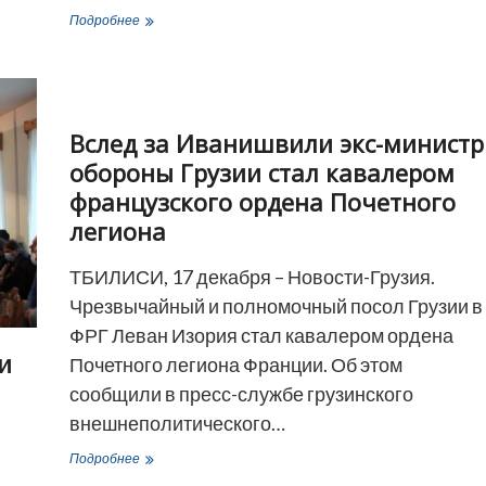
Грузин
Подробнее
Талахадзе
установил
новый
рекорд
на
Вслед за Иванишвили экс-министр
чемпионате
мира
обороны Грузии стал кавалером
по
французского ордена Почетного
тяжелой
атлетике
легиона
ТБИЛИСИ, 17 декабря – Новости-Грузия.
Чрезвычайный и полномочный посол Грузии в
ФРГ Леван Изория стал кавалером ордена
и
Почетного легиона Франции. Об этом
сообщили в пресс-службе грузинского
внешнеполитического…
Вслед
Подробнее
за