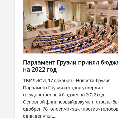
задержан
в
Грузии
Парламент Грузии принял бюдж
на 2022 год
ТБИЛИСИ, 17 декабря – Новости-Грузия.
Парламент Грузии сегодня утвердил
государственный бюджет на 2022 год.
Основной финансовый документ страны б
одобрен 78 голосами «за», «против» голосо
один депутат.…