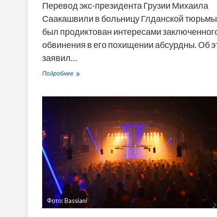
Перевод экс-президента Грузии Михаила
Саакашвили в больницу Глданской тюрьмы
был продиктован интересами заключенного
обвинения в его похищении абсурдны. Об э
заявил…
Глава
Подробнее
Минюста
о
переводе
Саакашвили
в
тюремную
больницу:
«Целью
была
защита
его
интересов
и
здоровья»
Фото: Bassiani