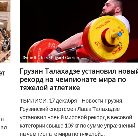
в
Грузии
на
следующие
пять
лет
Фото: Reuters / Edgard Garrido
Грузин Талахадзе установил новы
ет
рекорд на чемпионате мира по
тяжелой атлетике
ТБИЛИСИ, 17 декабря – Новости-Грузия.
Грузинский спортсмен Лаша Талахадзе
установил новый мировой рекорд в весовой
ыл
категории свыше 109 кг по сумме упражнений
вал
на чемпионате мира по тяжелой…