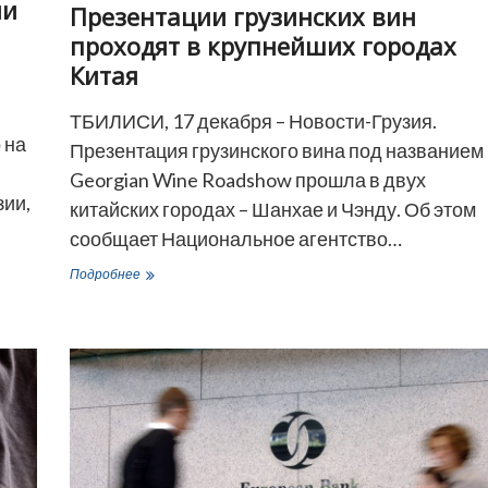
ии
Презентации грузинских вин
проходят в крупнейших городах
Китая
ТБИЛИСИ, 17 декабря – Новости-Грузия.
 на
Презентация грузинского вина под названием
Georgian Wine Roadshow прошла в двух
зии,
китайских городах – Шанхае и Чэнду. Об этом
сообщает Национальное агентство…
Презентации
Подробнее
грузинских
вин
проходят
в
крупнейших
городах
Китая