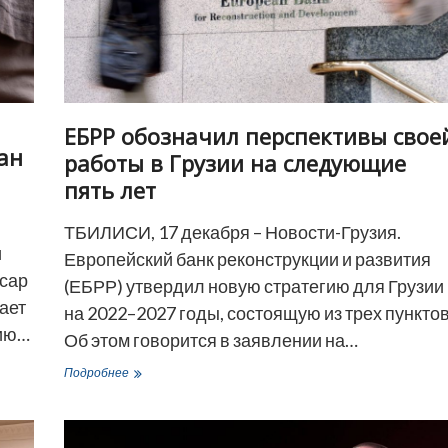
ЕБРР обозначил перспективы свое
ан
работы в Грузии на следующие
пять лет
ТБИЛИСИ, 17 декабря – Новости-Грузия.
и
Европейский банк реконструкции и развития
йсар
(ЕБРР) утвердил новую стратегию для Грузии
ает
на 2022–2027 годы, состоящую из трех пунктов
вию…
Об этом говорится в заявлении на…
ЕБРР
Подробнее
обозначил
перспективы
своей
работы