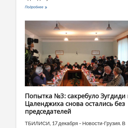
Парламент
Подробнее
Грузии
принял
бюджет
на
2022
год
Попытка №3: сакребуло Зугдиди 
Цаленджиха снова остались без
председателей
ТБИЛИСИ, 17 декабря – Новости-Грузия. В