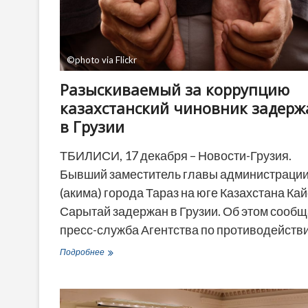
©photo via Flickr
Разыскиваемый за коррупцию
казахстанский чиновник задерж
в Грузии
ТБИЛИСИ, 17 декабря – Новости-Грузия.
Бывший заместитель главы администраци
(акима) города Тараз на юге Казахстана Ка
Сарытай задержан в Грузии. Об этом сообщ
пресс-служба Агентства по противодейст
Разыскиваемый
Подробнее
за
коррупцию
казахстанский
чиновник