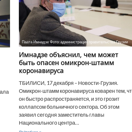
Паата Имнадзе Фото: администрация правительства Грузии
Имнадзе объяснил, чем может
быть опасен омикрон-штамм
коронавируса
ТБИЛИСИ, 17 декабря – Новости-Грузия.
Омикрон-штамм коронавируса коварен тем, чт
чала
он быстро распространяется, и это грозит
коллапсом больничного сектора. Об этом
заявил сегодня заместитель главы
Национального центра…
Имнадзе