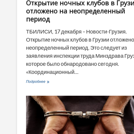
Открытие ночных клубов в Груз
отложено на неопределенный
период
ТБИЛИСИ, 17 декабря – Новости-Грузия.
Открытие ночных клубов в Грузии отложено
неопределенный период. Это следует из
заявления инспекции труда Минздрава Гру
которое было обнародовано сегодня.
«Координационный…
Открытие
Подробнее
ночных
клубов
в
Грузии
отложено
на
неопределенный
период