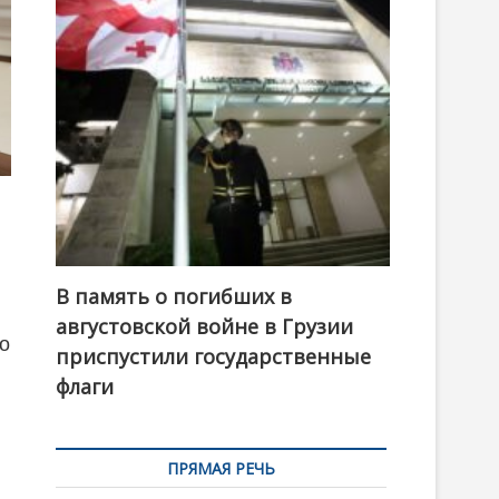
t
o
n
В память о погибших в
августовской войне в Грузии
о
приспустили государственные
флаги
ПРЯМАЯ РЕЧЬ