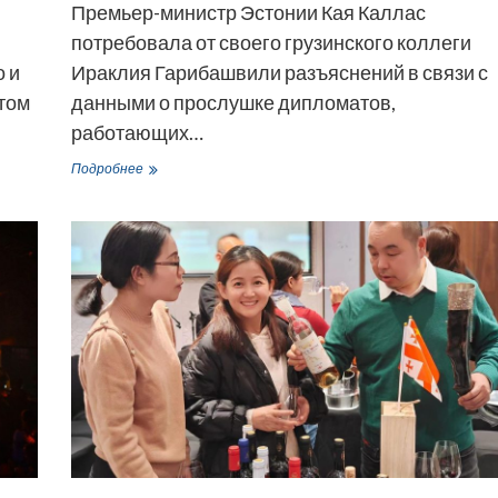
Премьер-министр Эстонии Кая Каллас
потребовала от своего грузинского коллеги
 и
Ираклия Гарибашвили разъяснений в связи с
том
данными о прослушке дипломатов,
работающих…
Скандал
Подробнее
с
прослушками
дипломатов
–
премьер
Эстонии
рассказала
о
«сложных
темах»
беседы
с
Гарибашвили