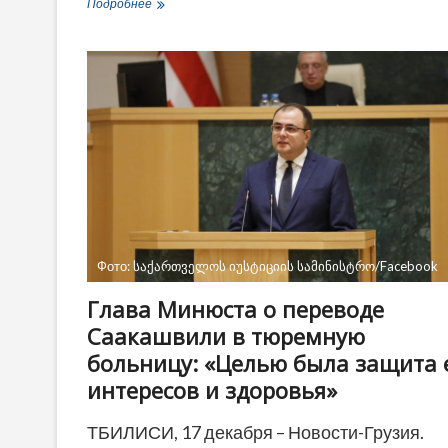
В
Подробнее
Грузии
начали
расследование
против
компаний,
попавших
в
черный
список
США
Фото: საქართველოს იუსტიციის სამინისტრო/Facebook
Глава Минюста о переводе
Саакашвили в тюремную
больницу: «Целью была защита 
интересов и здоровья»
ТБИЛИСИ, 17 декабря – Новости-Грузия.