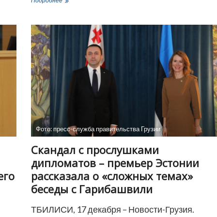
Подробнее
объяснил,
чем
может
быть
опасен
омикрон-
штамм
коронавируса
Фото: пресс-служба правительства Грузии
Скандал с прослушками
дипломатов – премьер Эстонии
его
рассказала о «сложных темах»
беседы с Гарибашвили
ТБИЛИСИ, 17 декабря – Новости-Грузия.