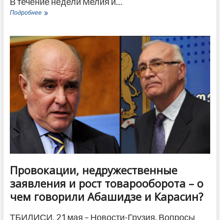
В течение недели Мелия и…
После
Подробнее
возвращения
из
Киева
Мелия
заявил
об
отсутствии
разногласий
с
Саакашвили
Провокации, недружественные
заявления и рост товарооборота – о
чем говорили Абашидзе и Карасин?
ТБИЛИСИ, 21 мая – Новости-Грузия. Вопросы