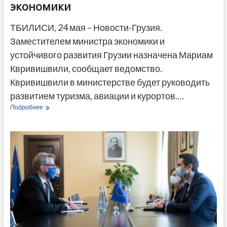
экономики
ТБИЛИСИ, 24 мая – Новости-Грузия.
Заместителем министра экономики и
устойчивого развития Грузии назначена Мариам
Квривишвили, сообщает ведомство.
Квривишвили в министерстве будет руководить
развитием туризма, авиации и курортов.…
Мариам
Подробнее
Квривишвили
ушла
из
депутатов
в
заместители
министра
экономики