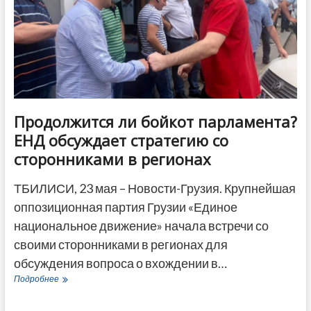
ЕС
по
судебной
реформе
Продолжится ли бойкот парламента?
ЕНД обсуждает стратегию со
сторонниками в регионах
ТБИЛИСИ, 23 мая – Новости-Грузия. Крупнейшая
оппозиционная партия Грузии «Единое
национальное движение» начала встречи со
своими сторонниками в регионах для
обсуждения вопроса о вхождении в…
Продолжится
Подробнее
ли
бойкот