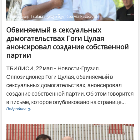
Фото: Gogi Tsulaia / გოგი წულაია via Facebook
Обвиняемый в сексуальных
домогательствах Гоги Цулая
анонсировал создание собственной
партии
ТБИЛИСИ, 22 мая – Новости-Грузия.
Оппозиционер Гоги Цулая, обвиняемый в
сексуальных домогательствах, анонсировал
создание собственной партии. Об этом говорится
в письме, которое опубликовано на странице…
Обвиняемый
Подробнее
в
сексуальных
домогательствах
Гоги
Цулая