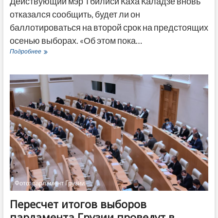
Действующий мэр Тбилиси Каха Каладзе вновь
отказался сообщить, будет ли он
баллотироваться на второй срок на предстоящих
осенью выборах. «Об этом пока…
Каладзе
Подробнее
не
уточняет,
будет
ли
баллотироваться
на
пост
мэра
Тбилиси
Фото: парламент Грузии
Пересчет итогов выборов
парламента Грузии проведут в