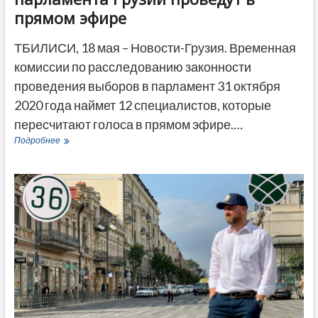
прямом эфире
ТБИЛИСИ, 18 мая – Новости-Грузия. Временная
комиссии по расследованию законности
проведения выборов в парламент 31 октября
2020 года наймет 12 специалистов, которые
пересчитают голоса в прямом эфире.…
Пересчет
Подробнее
итогов
выборов
парламента
Грузии
проведут
в
прямом
эфире