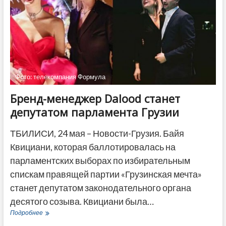
пикетирование»
Тбилиси
Фото: телекомпания Формула
Бренд-менеджер Dalood станет
депутатом парламента Грузии
ТБИЛИСИ, 24 мая – Новости-Грузия. Байя
Квициани, которая баллотировалась на
парламентских выборах по избирательным
спискам правящей партии «Грузинская мечта»
станет депутатом законодательного органа
десятого созыва. Квициани была…
Бренд-
Подробнее
менеджер