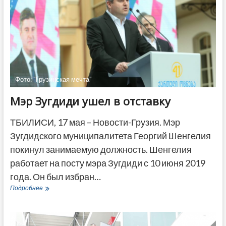
Фото: "Грузинская мечта"
Мэр Зугдиди ушел в отставку
ТБИЛИСИ, 17 мая – Новости-Грузия. Мэр
Зугдидского муниципалитета Георгий Шенгелия
покинул занимаемую должность. Шенгелия
работает на посту мэра Зугдиди с 10 июня 2019
года. Он был избран…
Мэр
Подробнее
Зугдиди
ушел
в
отставку