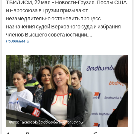
ТБИЛИСИ, 22 мая – Новости-Грузия. Послы США
и Евросоюза в Грузии призывают
незамедлительно остановить процесс
назначения судей Верховного суда и избрания
членов Высшего совета юстиции.…
Послы
Подробнее
США
и
ЕС
призывают
приостановить
выборы
членов
Высшего
совета
юстиции
Грузии
Фото: Facebook/მოძრაობა ხალხისთვის