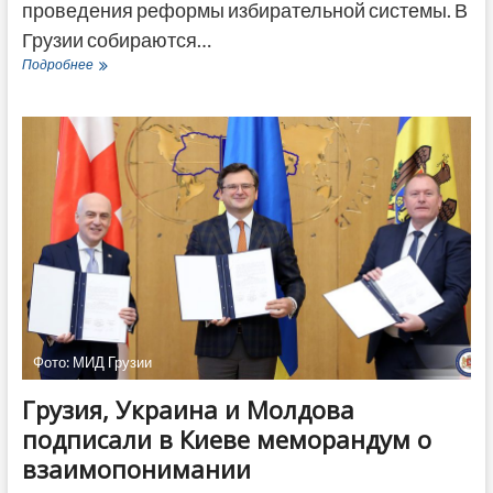
проведения реформы избирательной системы. В
Грузии собираются…
Президент
Подробнее
Грузии
приветствовала
сближение
позиций
политиков
по
избирательной
реформе
Фото: МИД Грузии
Грузия, Украина и Молдова
подписали в Киеве меморандум о
взаимопонимании