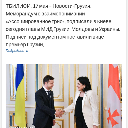
ТБИЛИСИ, 17 мая – Новости-Грузия.
Меморандум о взаимопонимании —
«Ассоциированное трио», подписали в Киеве
сегодня главы МИД Грузии, Молдовы и Украины.
Подписи под документом поставили вице-
премьер Грузии,…
Грузия,
Подробнее
Украина
и
Молдова
подписали
в
Киеве
меморандум
о
взаимопонимании