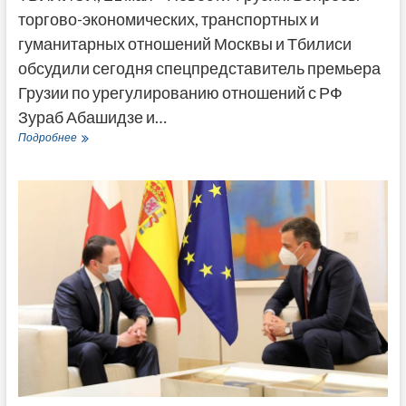
торгово-экономических, транспортных и
гуманитарных отношений Москвы и Тбилиси
обсудили сегодня спецпредставитель премьера
Грузии по урегулированию отношений с РФ
Зураб Абашидзе и…
Провокации,
Подробнее
недружественные
заявления
и
рост
товарооборота –
о
чем
говорили
Абашидзе
и
Карасин?