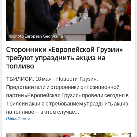
Тбилиси
©photo European Georgia/FB
Сторонники «Европейской Грузии»
требуют упразднить акциз на
топливо
ТБИЛИСИ, 18 мая – Новости-Грузия.
Представители и сторонники оппозиционной
партии «Европейская Грузия» провели сегодня в
Тбилсии акцию с требованием упразднить акциз
на топливо — в этом случае…
Сторонники
Подробнее
«Европейской
Грузии»
требуют