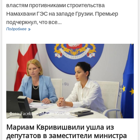
властям противниками строительства
Намахвани ГЭС на западе Грузии. Премьер
подчеркнул, что все…
Гарибашвили
Подробнее
об
ультиматуме
противников
строительства
ГЭС:
Это
пережиток
90-
х
годов
Фото: Facebook/Mariam Kvrivishvili
Мариам Квривишвили ушла из
депутатов в заместители министра