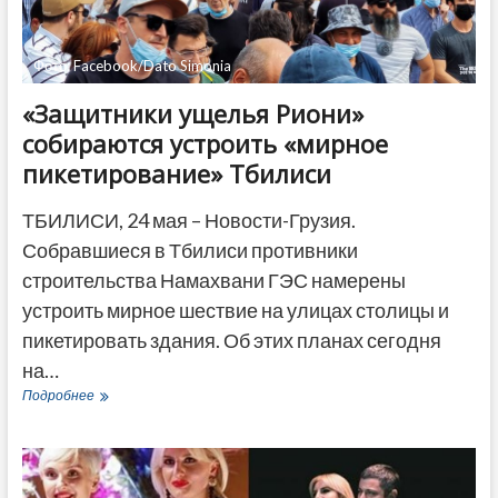
ДРУГОЕ
Фото: Facebook/Dato Simonia
«Защитники ущелья Риони»
собираются устроить «мирное
пикетирование» Тбилиси
ТБИЛИСИ, 24 мая – Новости-Грузия.
Собравшиеся в Тбилиси противники
строительства Намахвани ГЭС намерены
устроить мирное шествие на улицах столицы и
пикетировать здания. Об этих планах сегодня
на…
«Защитники
Подробнее
ущелья
Риони»
собираются
устроить
«мирное