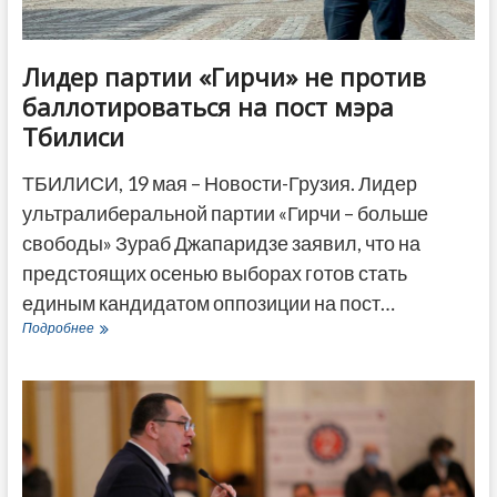
Лидер партии «Гирчи» не против
баллотироваться на пост мэра
Тбилиси
ТБИЛИСИ, 19 мая – Новости-Грузия. Лидер
ультралиберальной партии «Гирчи – больше
свободы» Зураб Джапаридзе заявил, что на
предстоящих осенью выборах готов стать
единым кандидатом оппозиции на пост…
Лидер
Подробнее
партии
«Гирчи»
не
против
баллотироваться
на
пост
мэра