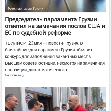
Фото: парламент Грузии
Председатель парламента Грузии
ответил на замечания послов США и
ЕС по судебной реформе
ТБИЛИСИ, 23 мая – Новости-Грузия. В
ближайшие дни парламент Грузии объявит
конкурс для заполнения вакантных мест в
Высшем совете юстиции, несмотря на замечания
оппозиции, дипломатического…
Председатель
Подробнее
парламента
Грузии
ответил
на
замечания
послов
США
и