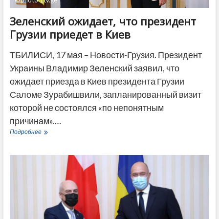
©photo 1tv.ge
Зеленский ожидает, что президент
Грузии приедет в Киев
ТБИЛИСИ, 17 мая – Новости-Грузия. Президент
Украины Владимир Зеленский заявил, что
ожидает приезда в Киев президента Грузии
Саломе Зурабишвили, запланированный визит
которой не состоялся «по непонятным
причинам».…
Зеленский
Подробнее
ожидает,
что
президент
Грузии
приедет
в
Киев