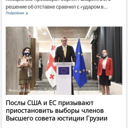
решение об отставке сравнил с «ударом в…
Председатель
Подробнее
«Грузинской
мечты»
назвал
лжецом
экс-
премьера
Гахария
Фото: @EUinGeorgia/Twitter
Послы США и ЕС призывают
приостановить выборы членов
Высшего совета юстиции Грузии