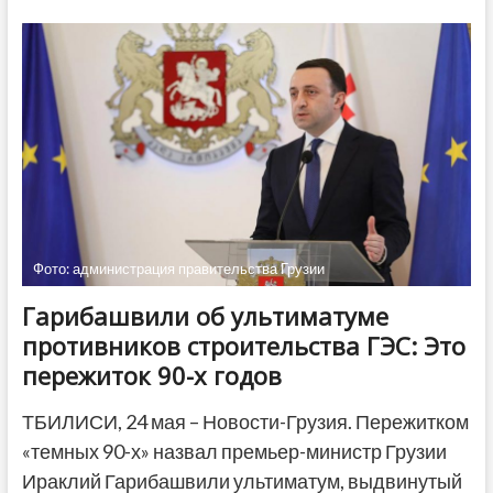
Dalood
станет
депутатом
парламента
Грузии
Фото: администрация правительства Грузии
Гарибашвили об ультиматуме
противников строительства ГЭС: Это
пережиток 90-х годов
ТБИЛИСИ, 24 мая – Новости-Грузия. Пережитком
«темных 90-х» назвал премьер-министр Грузии
Ираклий Гарибашвили ультиматум, выдвинутый