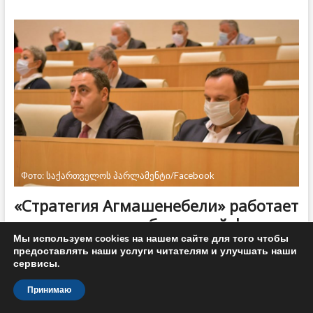
вылетели
в
Киев
для
встречи
с
Михаилом
Саакашвили
Фото: საქართველოს პარლამენტი/Facebook
«Стратегия Агмашенебели» работает
над созданием собственной фракции
Мы используем cookies на нашем сайте для того чтобы
в парламенте
предоставлять наши услуги читателям и улучшать наши
сервисы.
ТБИЛИСИ, 14 мая – Новости-
Грузия. Оппозиционная партия «Стратегия
Принимаю
Агмашенебели» работает над формированием