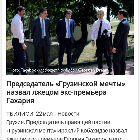
парламента?
ЕНД
обсуждает
стратегию
со
сторонниками
в
регионах
Фото: Facebook/ქართული ოცნება / Georgian Dream
Председатель «Грузинской мечты»
назвал лжецом экс-премьера
Гахария
ТБИЛИСИ, 22 мая – Новости-
Грузия. Председатель правящей партии
«Грузинская мечта» Ираклий Кобахидзе назвал
лжецом экс-премьера Георгия Гахария, а его