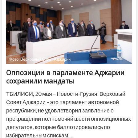
долларов
на
развитие
страны
Фото: Верховный Совет Аджарии
Оппозиции в парламенте Аджарии
сохранили мандаты
ТБИЛИСИ, 20 мая – Новости-Грузия. Верховый
Совет Аджарии – это парламент автономной
республики, не удовлетворил заявление о
прекращении полномочий шести оппозиционных
депутатов, которые баллотировались по
избирательным спискам…