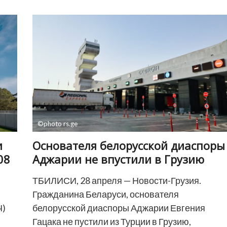
обязал
прокуратуру
возместить
моральный
ущерб
по
«делу
фотографов»
©photo rs.ge
и
Основателя белорусской диаспоры
08
Аджарии не впустили в Грузию
ТБИЛИСИ, 28 апреля — Новости-Грузия.
Гражданина Беларуси, основателя
Ч)
белорусской диаспоры Аджарии Евгения
Гацака не пустили из Турции в Грузию,