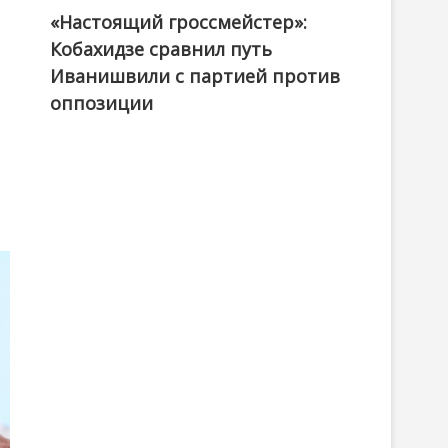
«Настоящий гроссмейстер»:
@ქართული ოცნება / Georgian Dream
Кобахидзе сравнил путь
Иванишвили с партией против
оппозиции