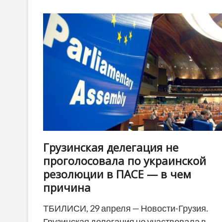
пройдет
митинг
грузин,
которым
отказывают
в
гражданстве
Грузии
Грузинская делегация не
проголосовала по украинской
резолюции в ПАСЕ — в чем
причина
ТБИЛИСИ, 29 апреля — Новости-Грузия.
Грузинская делегация не участвовала в