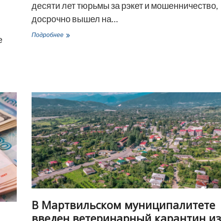
десяти лет тюрьмы за рэкет и мошенничество,
досрочно вышел на…
Боксер-
Подробнее
е
профессионал
Автандил
Хурцидзе
досрочно
вышел
на
свободу
в
США
В Мартвильском муниципалитете
введен ветеринарный карантин из