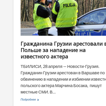
конкретным
будущее
Грузии
в
Европе»
Гражданина Грузии арестовали 
Польше за нападение на
известного актера
ТБИЛИСИ, 28 апреля — Новости-Грузия.
Гражданин Грузии арестован в Варшаве по
обвинению в нападении и избиении извест
польского актера Марчина Босака, пишут
местные СМИ. В…
Гражданина
Подробнее
Грузии