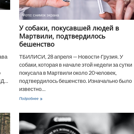
Фото: снимок экрана
У собаки, покусавшей людей в
Мартвили, подтвердилось
бешенство
ТБИЛИСИ, 28 апреля — Новости-Грузия. У
ава
собаки, которая в начале этой недели за сутки
покусала в Мартвили около 20 человек,
о
подтвердилось бешенство. Изначально было
ИД…
известно…
У
Подробнее
собаки,
покусавшей
людей
в
Мартвили,
подтвердилось