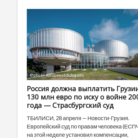
арестовали
в
Польше
за
нападение
на
известного
актера
©photo europewatchdog.info
Россия должна выплатить Грузи
130 млн евро по иску о войне 20
года — Страсбургский суд
ТБИЛИСИ, 28 апреля — Новости-Грузия.
Европейский суд по правам человека (ЕСП
на этой неделе установил компенсации,