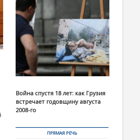
t
o
n
Фотовыставка на тему августовской войны 2008
года в Тбилиси, август 2018 года. Фото: Первый
Война спустя 18 лет: как Грузия
канал
встречает годовщину августа
2008-го
й
ПРЯМАЯ РЕЧЬ