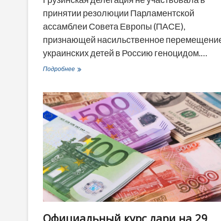
принятии резолюции Парламентской
ассамблеи Совета Европы (ПАСЕ),
признающей насильственное перемещени
украинских детей в Россию геноцидом.…
Грузинская
Подробнее
делегация
не
проголосовала
по
украинской
резолюции
в
ПАСЕ
—
в
чем
причина
Официальный курс лари на 29