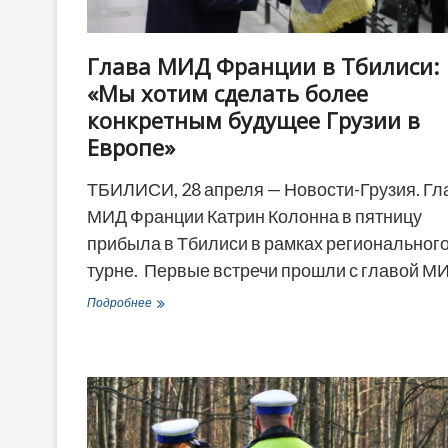
Глава МИД Франции в Тбилиси:
«Мы хотим сделать более
конкретным будущее Грузии в
Европе»
ТБИЛИСИ, 28 апреля — Новости-Грузия. Гл
МИД Франции Катрин Колонна в пятницу
прибыла в Тбилиси в рамках региональног
турне. Первые встречи прошли с главой М
Глава
Подробнее
МИД
Франции
в
Тбилиси:
«Мы
хотим
сделать
более