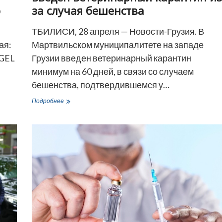
за случая бешенства
о
ТБИЛИСИ, 28 апреля — Новости-Грузия. В
Мартвильском муниципалитете на западе
ая:
Грузии введен ветеринарный карантин
 GEL
минимум на 60 дней, в связи со случаем
бешенства, подтвердившемся у…
В
Подробнее
Мартвильском
муниципалитете
введен
ветеринарный
карантин
из-
за
случая
бешенства