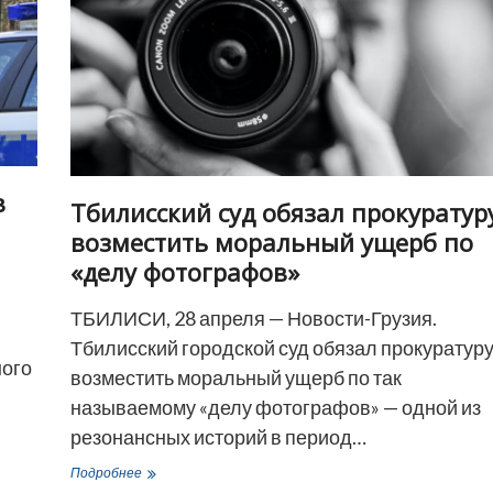
бешенство
в
Тбилисский суд обязал прокуратур
возместить моральный ущерб по
«делу фотографов»
ТБИЛИСИ, 28 апреля — Новости-Грузия.
Тбилисский городской суд обязал прокуратур
ного
возместить моральный ущерб по так
называемому «делу фотографов» — одной из
резонансных историй в период…
Тбилисский
Подробнее
суд