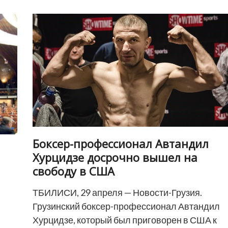
отказ
Грузии
в
статусе
кандидата
будет
контрпродуктивным»
Боксер-профессионал Автандил
Хурцидзе досрочно вышел на
свободу в США
ТБИЛИСИ, 29 апреля — Новости-Грузия.
Грузинский боксер-профессионал Автандил
Хурцидзе, который был приговорен в США к