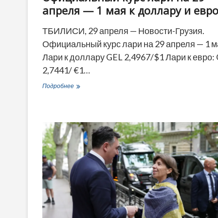
апреля — 1 мая к доллару и евр
ТБИЛИСИ, 29 апреля — Новости-Грузия.
Официальный курс лари на 29 апреля — 1 м
Лари к доллару GEL 2,4967/$1 Лари к евро:
2,7441/ €1…
Официальный
Подробнее
курс
лари
на
29
апреля
—
1
мая
к
доллару
и
евро