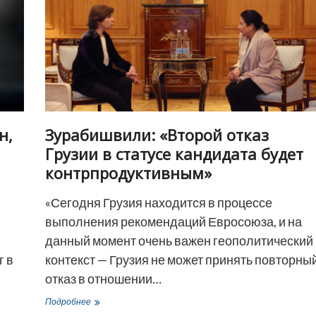
н,
Зурабишвили: «Второй отказ
Грузии в статусе кандидата будет
контрпродуктивным»
«Сегодня Грузия находится в процессе
выполнения рекомендаций Евросоюза, и на
данный момент очень важен геополитический
г в
контекст — Грузия не может принять повторны
отказ в отношении…
Зурабишвили:
Подробнее
«Второй